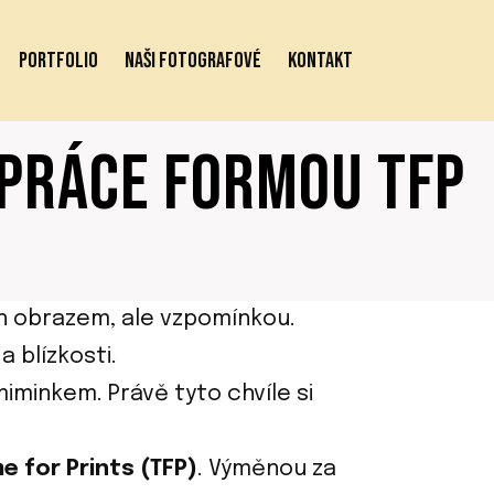
PORTFOLIO
NAŠI FOTOGRAFOVÉ
KONTAKT
UPRÁCE FORMOU TFP
 jen obrazem, ale vzpomínkou.
 blízkosti.
iminkem. Právě tyto chvíle si
e for Prints (TFP)
. Výměnou za