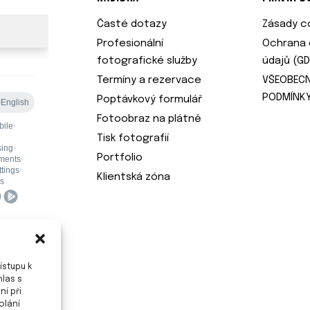
Časté dotazy
Zásady co
Profesionální
Ochrana 
fotografické služby
údajů (G
Termíny a rezervace
VŠEOBEC
PODMÍNK
Poptávkový formulář
Fotoobraz na plátně
Tisk fotografií
Portfolio
Klientská zóna
ístupu k
hlas s
í při
olání