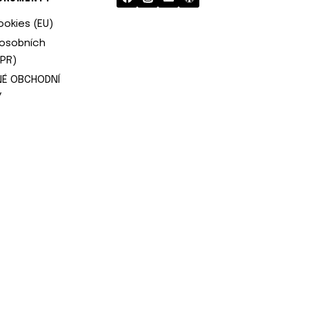
okies (EU)
osobních
DPR)
NÉ OBCHODNÍ
Y