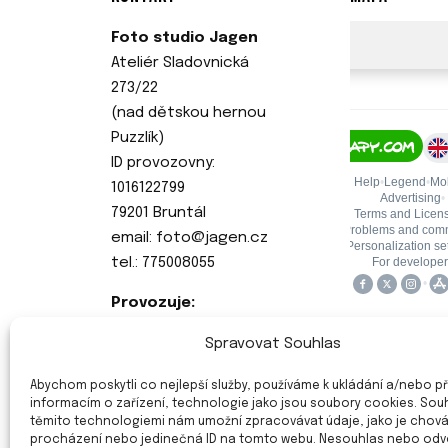
Foto studio Jagen
Ateliér Sladovnická
273/22
(nad dětskou hernou
Puzzlík)
ID provozovny:
1016122799
79201 Bruntál
email: foto@jagen.cz
tel.: 775008055
Provozuje:
Jagen s.r.o.
Spravovat Souhlas
Sídlo: Jaurisova 515/4
140 00 Praha 4 Michle
Abychom poskytli co nejlepší služby, používáme k ukládání a/nebo př
IČ: 175 18 181
informacím o zařízení, technologie jako jsou soubory cookies. Sou
těmito technologiemi nám umožní zpracovávat údaje, jako je chován
procházení nebo jedinečná ID na tomto webu. Nesouhlas nebo odv