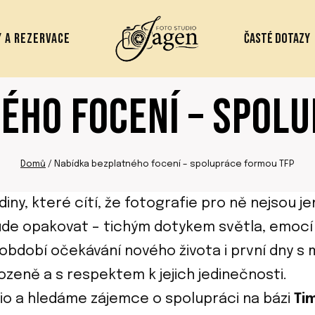
 A REZERVACE
ČASTÉ DOTAZY
ÉHO FOCENÍ – SPOL
Domů
/
Nabídka bezplatného focení – spolupráce formou TFP
rodiny, které cítí, že fotografie pro ně nejsou
de opakovat – tichým dotykem světla, emocí a
bdobí očekávání nového života i první dny s m
rozeně a s respektem k jejich jedinečnosti.
olio a hledáme zájemce o spolupráci na bázi
Tim