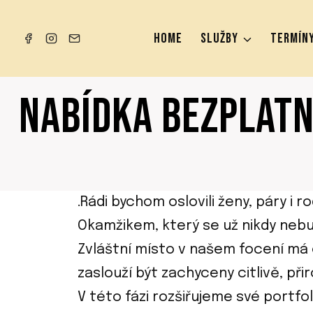
Přeskočit
na
HOME
SLUŽBY
TERMÍNY
obsah
NABÍDKA BEZPLATN
.Rádi bychom oslovili ženy, páry i 
Okamžikem, který se už nikdy nebu
Zvláštní místo v našem focení má o
zaslouží být zachyceny citlivě, při
V této fázi rozšiřujeme své portf