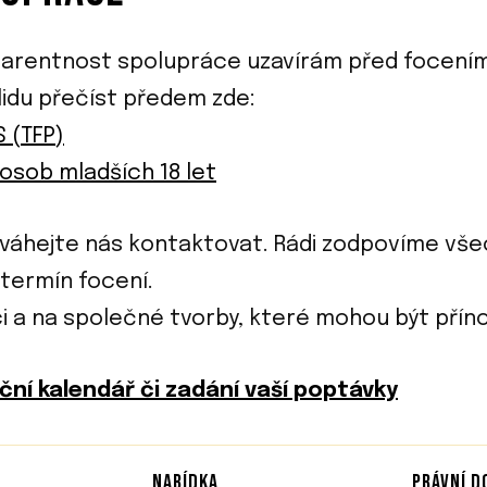
sparentnost spolupráce uzavírám před focení
lidu přečíst předem zde:
 (TFP)
osob mladších 18 let
eváhejte nás kontaktovat. Rádi zodpovíme vše
termín focení.
i a na společné tvorby, které mohou být přín
ní kalendář či zadání vaší poptávky
NABÍDKA
PRÁVNÍ 