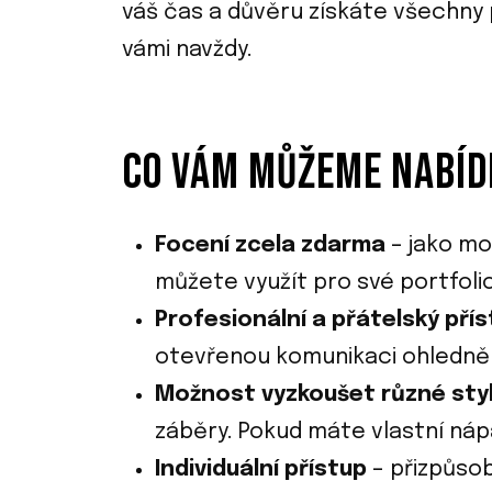
váš čas a důvěru získáte všechny 
vámi navždy.
CO VÁM MŮŽEME NABÍD
Focení zcela zdarma
– jako mo
můžete využít pro své portfolio
Profesionální a přátelský pří
otevřenou komunikaci ohledně 
Možnost vyzkoušet různé sty
záběry. Pokud máte vlastní nápa
Individuální přístup
– přizpůsob