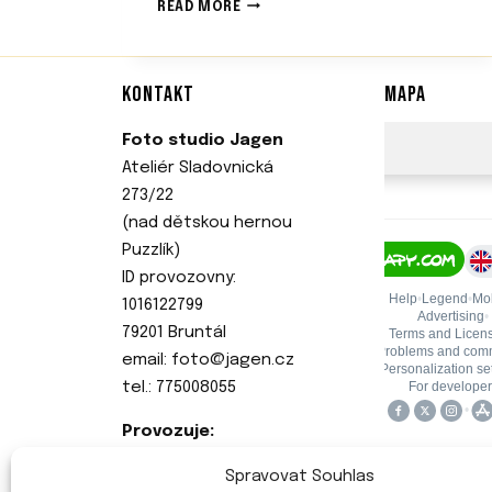
R
READ MORE
O
D
I
KONTAKT
MAPA
N
N
É
Foto studio Jagen
F
Ateliér Sladovnická
O
273/22
C
(nad dětskou hernou
E
N
Puzzlík)
Í
ID provozovny:
V
1016122799
B
79201 Bruntál
R
U
email: foto@jagen.cz
N
tel.: 775008055
T
Á
Provozuje:
L
Jagen s.r.o.
E
Spravovat Souhlas
Sídlo: Jaurisova 515/4
—