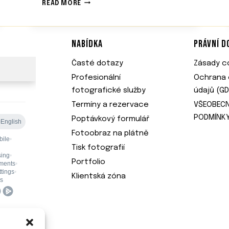
J
READ MORE
A
K
S
NABÍDKA
PRÁVNÍ 
E
P
Časté dotazy
Zásady co
Ř
I
Profesionální
Ochrana 
P
fotografické služby
údajů (G
R
A
Termíny a rezervace
VŠEOBEC
V
PODMÍNK
Poptávkový formulář
I
Fotoobraz na plátně
T
N
Tisk fotografií
A
Portfolio
F
O
Klientská zóna
T
O
G
R
A