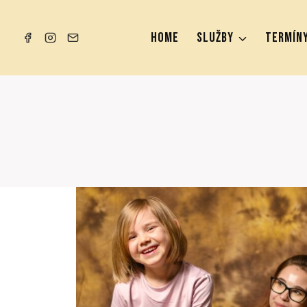
Přeskočit
na
HOME
SLUŽBY
TERMÍNY
obsah