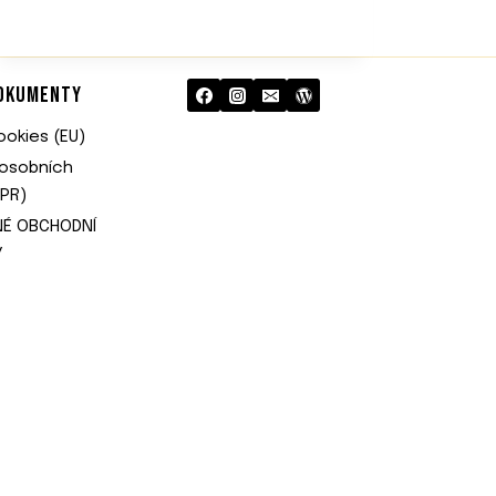
T
O
O
B
DOKUMENTY
R
A
okies (EU)
Z
N
osobních
A
DPR)
P
NÉ OBCHODNÍ
L
Á
Y
T
N
Ě
—
K
D
Y
Ž
S
E
V