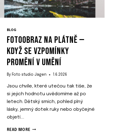
BLOG
FOTOOBRAZ NA PLÁTNĚ —
KDYŽ SE VZPOMÍNKY
PROMĚNÍ V UMĚNÍ
By
Foto studio Jagen
1.6.2026
Jsou chvíle, které utečou tak tiše, že
si jejich hodnotu uvědomíme až po
letech. Dětský smích, pohled plný
lásky, jemný dotek ruky nebo obyčejné
objetí….
F
READ MORE
O