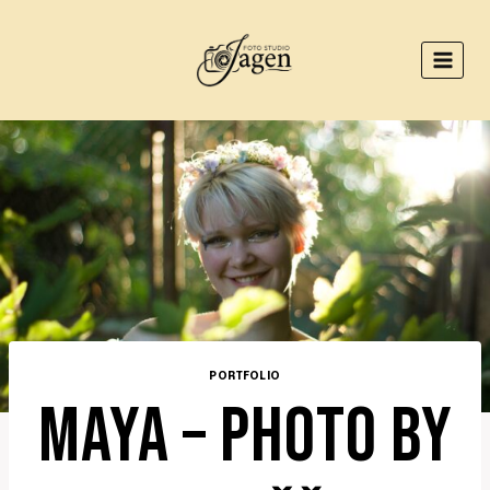
Přeskočit
na
obsah
PORTFOLIO
MAYA – PHOTO BY