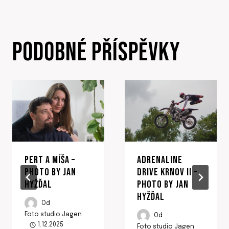
PŘÍSPĚVEK
PODOBNÉ PŘÍSPĚVKY
PERT A MÍŠA –
ADRENALINE
PHOTO BY JAN
DRIVE KRNOV II –
HYŽĎAL
PHOTO BY JAN
HYŽĎAL
Od
Foto studio Jagen
Od
1.12.2025
Foto studio Jagen