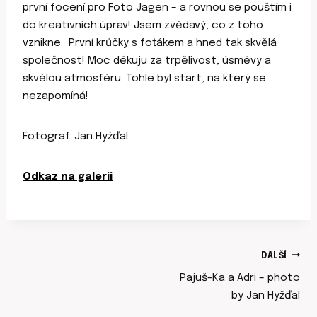
první focení pro Foto Jagen – a rovnou se pouštím i
do kreativních úprav! Jsem zvědavý, co z toho
vznikne. První krůčky s foťákem a hned tak skvělá
společnost! Moc děkuju za trpělivost, úsměvy a
skvělou atmosféru. Tohle byl start, na který se
nezapomíná!
Fotograf: Jan Hyžďal
Odkaz na galerii
NAVIGACE
DALŠÍ
Pajuš-Ka a Adri – photo
PRO
by Jan Hyžďal