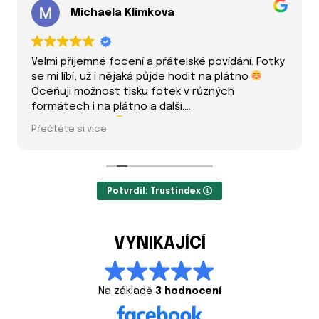
Michaela Klimkova
Velmi příjemné focení a přátelské povídání. Fotky
se mi líbí, už i nějaká půjde hodit na plátno
Oceňuji možnost tisku fotek v různých
formátech i na plátno a další.
Mohu doporučit
Přečtěte si více
Potvrdil: Trustindex
VYNIKAJÍCÍ
Na základě
3 hodnocení