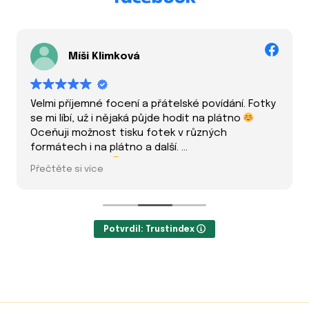
Míši Klimková
Velmi příjemné focení a přátelské povídání. Fotky
se mi líbí, už i nějaká půjde hodit na plátno
Oceňuji možnost tisku fotek v různých
formátech i na plátno a další.
Mohu doporučit
Přečtěte si více
Potvrdil: Trustindex