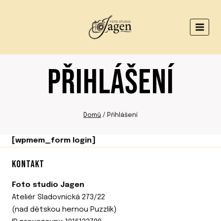
Přeskočit
na
obsah
PŘIHLÁŠENÍ
Domů
/
Přihlášení
[wpmem_form login]
KONTAKT
Foto studio Jagen
Ateliér Sladovnická 273/22
(nad dětskou hernou Puzzlík)