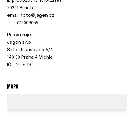
ID provozovny: 1016122799
79201 Bruntál
email: foto@jagen.cz
tel.: 775008055
Provozuje:
Jagen s.r.o.
Sídlo: Jaurisova 515/4
140 00 Praha 4 Michle
IČ: 175 18 181
MAPA