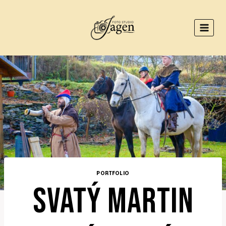
Přeskočit
na
obsah
PORTFOLIO
SVATÝ MARTIN