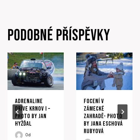
PRO
PŘÍSPĚVEK
PODOBNÉ PŘÍSPĚVKY
ADRENALINE
FOCENÍ V
DRIVE KRNOV I –
ZÁMECKÉ
PHOTO BY JAN
ZAHRADĚ- PHOTO
HYŽĎAL
BY JANA ESCHOVÁ
RUBYOVÁ
Od