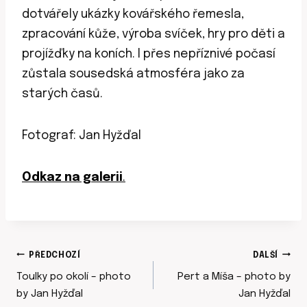
dotvářely ukázky kovářského řemesla,
zpracování kůže, výroba svíček, hry pro děti a
projížďky na koních. I přes nepříznivé počasí
zůstala sousedská atmosféra jako za
starých časů.
Fotograf: Jan Hyžďal
Odkaz na galerii
.
NAVIGACE
PŘEDCHOZÍ
DALŠÍ
Toulky po okolí – photo
Pert a Míša – photo by
by Jan Hyžďal
Jan Hyžďal